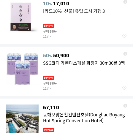
10
17,010
%
[카드10%+선물] 유럽 도시 기행 3
구매
999+
11번가
50
50,900
%
SSG코디 라벤다스페셜 화장지 30m30롤 3팩
구매
999+
11번가
67,110
동해보양온천컨벤션호텔(Donghae Boyang
Hot Spring Convention Hotel)