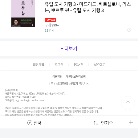
유럽 도시 기행 3 - 마드리드, 바르셀로나, 리스
본, 뽀르투 편 - 유럽 도시 기행 3
구매
999+
11번가
+ 더보기
회원가입
로그인
PC버전
APP다운
이용약관
개인정보처리방침
(주) 서치파이 사업자 정보
(주)서치파이
서울특별시 서초구 반포대로88, 반석빌딩 5층 대표이사 김태묵
사업자 등록번호: 388-81-01489
고객센터:
cs_coocha@coocha.com
쿠차는 상품에 직접 관여하지 않으며 상품주문, 배송 및 환불의 의무와 책임은 각 판매업체에 있습니다.
쿠차와 해당 상품을 판매하는 쇼핑몰에서 제공하는 상품정보와 가격은 일치하지 않을 수 있습니다.
해당 쇼핑몰에서 상품정보 및 가격을 반드시 확인하여 주시기 바랍니다.
© 2020. SearchFy Inc. All Rights Reserved.
전국
인기순