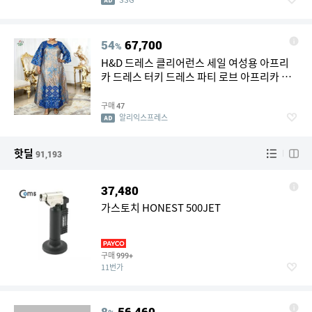
54
67,700
%
H&D 드레스 클리어런스 세일 여성용 아프리
카 드레스 터키 드레스 파티 로브 아프리카 의
류 부부 아프리칸 팜므
구매
47
알리익스프레스
핫딜
91,193
37,480
가스토치 HONEST 500JET
구매
999+
11번가
8
56,460