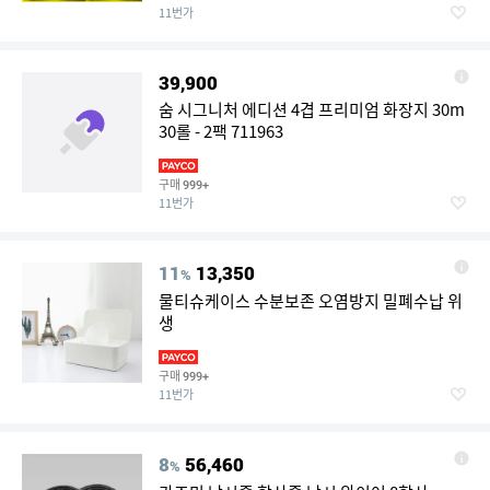
11번가
39,900
숨 시그니처 에디션 4겹 프리미엄 화장지 30m
30롤 - 2팩 711963
구매
999+
11번가
11
13,350
%
물티슈케이스 수분보존 오염방지 밀폐수납 위
생
구매
999+
11번가
8
56,460
%