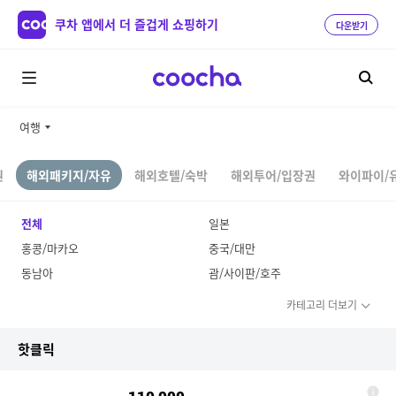
쿠차 앱에서 더 즐겁게 쇼핑하기
다운받기
여행
권
해외패키지/자유
해외호텔/숙박
해외투어/입장권
와이파이/
전체
일본
홍콩/마카오
중국/대만
동남아
괌/사이판/호주
카테고리 더보기
핫클릭