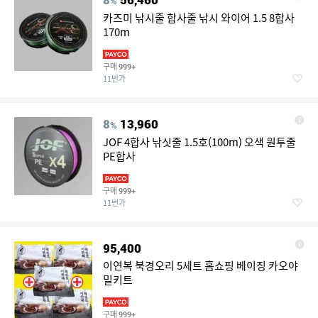
%
카즈미 낚시줄 합사줄 낚시 와이어 1.5 8합사
170m
구매
999+
11번가
8
13,960
%
JOF 4합사 낚싯줄 1.5호(100m) 오색 원투줄
PE합사
구매
999+
11번가
95,400
이연복 북경오리 5세트 홈쇼핑 베이징 카오야
밀키트
구매
999+