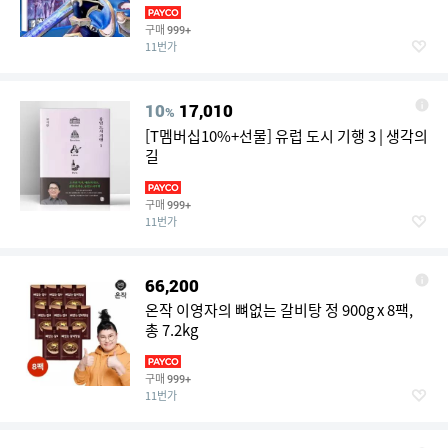
구매
999+
11번가
10
17,010
%
[T멤버십10%+선물] 유럽 도시 기행 3 | 생각의
길
구매
999+
11번가
66,200
온작 이영자의 뼈없는 갈비탕 정 900g x 8팩,
총 7.2kg
구매
999+
11번가