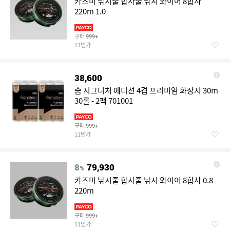
카즈미 낚시줄 합사줄 낚시 와이어 8합사
220m 1.0
구매
999+
11번가
38,600
숨 시그니처 에디션 4겹 프리미엄 화장지 30m
30롤 - 2팩 701001
구매
999+
11번가
8
79,930
%
카즈미 낚시줄 합사줄 낚시 와이어 8합사 0.8
220m
구매
999+
11번가