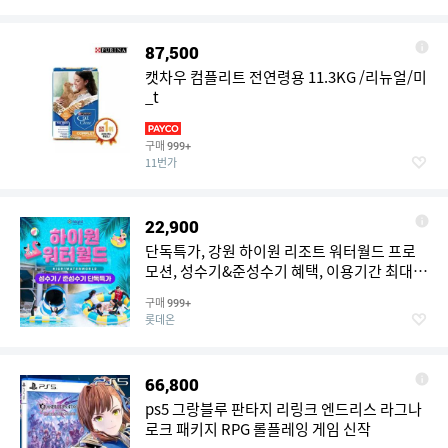
87,500
캣차우 컴플리트 전연령용 11.3KG /리뉴얼/미
_t
구매
999+
11번가
22,900
단독특가, 강원 하이원 리조트 워터월드 프로
모션, 성수기&준성수기 혜택, 이용기간 최대
~10월 18일, 역대급 할인
구매
999+
롯데온
66,800
ps5 그랑블루 판타지 리링크 엔드리스 라그나
로크 패키지 RPG 롤플레잉 게임 신작