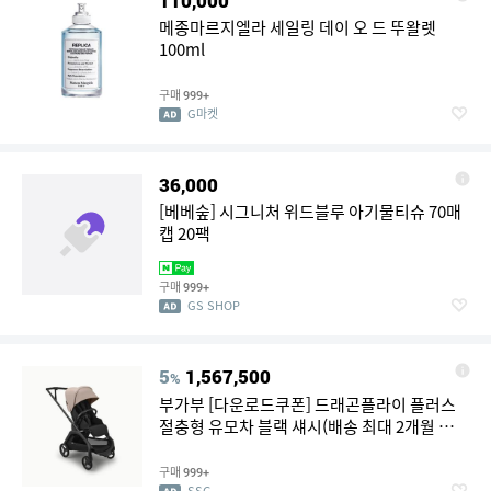
110,000
메종마르지엘라 세일링 데이 오 드 뚜왈렛
100ml
구매
999+
G마켓
36,000
[베베숲] 시그니처 위드블루 아기물티슈 70매
캡 20팩
구매
999+
GS SHOP
5
1,567,500
%
부가부 [다운로드쿠폰] 드래곤플라이 플러스
절충형 유모차 블랙 섀시(배송 최대 2개월 소
요)
구매
999+
SSG