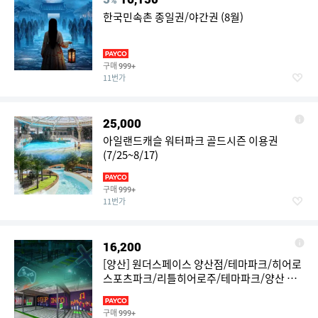
%
한국민속촌 종일권/야간권 (8월)
구매
999+
11번가
25,000
아일랜드캐슬 워터파크 골드시즌 이용권
(7/25~8/17)
구매
999+
11번가
16,200
[양산] 원더스페이스 양산점/테마파크/히어로
스포츠파크/리틀히어로주/테마파크/양산 키
즈카페/키즈파크
구매
999+