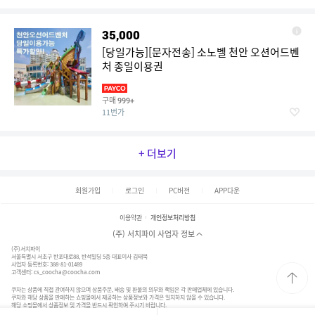
35,000
[당일가능][문자전송] 소노벨 천안 오션어드벤
처 종일이용권
구매
999+
11번가
+ 더보기
회원가입
로그인
PC버전
APP다운
이용약관
개인정보처리방침
(주) 서치파이 사업자 정보
(주)서치파이
서울특별시 서초구 반포대로88, 반석빌딩 5층 대표이사 김태묵
사업자 등록번호: 388-81-01489
고객센터:
cs_coocha@coocha.com
쿠차는 상품에 직접 관여하지 않으며 상품주문, 배송 및 환불의 의무와 책임은 각 판매업체에 있습니다.
쿠차와 해당 상품을 판매하는 쇼핑몰에서 제공하는 상품정보와 가격은 일치하지 않을 수 있습니다.
해당 쇼핑몰에서 상품정보 및 가격을 반드시 확인하여 주시기 바랍니다.
© 2020. SearchFy Inc. All Rights Reserved.