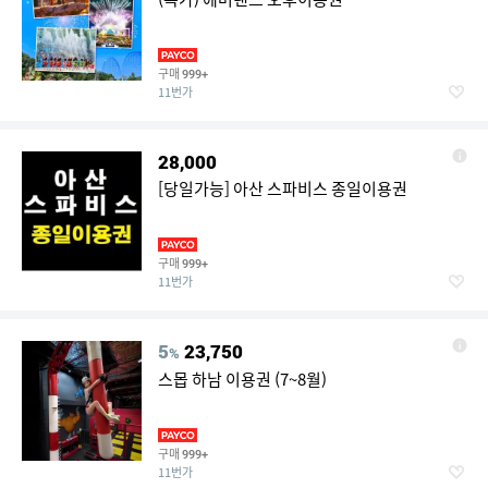
구매
999+
11번가
28,000
[당일가능] 아산 스파비스 종일이용권
구매
999+
11번가
5
23,750
%
스몹 하남 이용권 (7~8월)
구매
999+
11번가