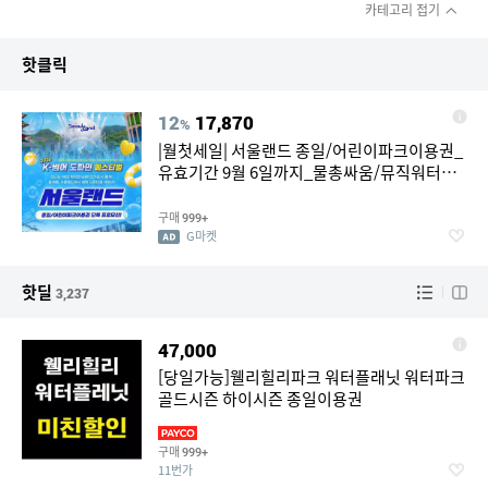
카테고리 접기
핫클릭
12
17,870
%
|월첫세일| 서울랜드 종일/어린이파크이용권_
유효기간 9월 6일까지_물총싸움/뮤직워터팝/
물놀이/불꽃쇼
구매
999+
G마켓
핫딜
3,237
47,000
[당일가능]웰리힐리파크 워터플래닛 워터파크
골드시즌 하이시즌 종일이용권
구매
999+
11번가