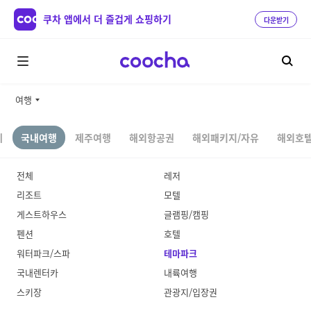
쿠차 앱에서 더 즐겁게 쇼핑하기
다운받기
여행
체
국내여행
제주여행
해외항공권
해외패키지/자유
해외호텔
전체
레저
리조트
모텔
게스트하우스
글램핑/캠핑
펜션
호텔
워터파크/스파
테마파크
국내렌터카
내륙여행
스키장
관광지/입장권