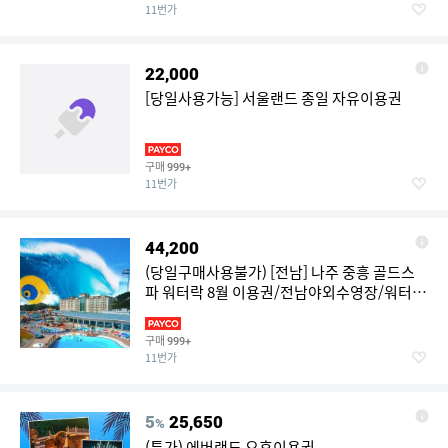
11번가
22,000
[당일사용가능] 서울랜드 종일 자유이용권
구매
999+
11번가
44,200
(당일구매사용불가) [전남] 나주 중흥 골드스
파 워터락 8월 이용권/전남야외수영장/워터파
크/야외수영장/광주워터파크
구매
999+
11번가
5
25,650
%
(특가) 에버랜드 오후이용권