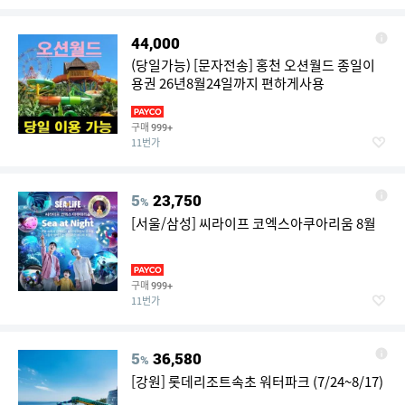
44,000
(당일가능) [문자전송] 홍천 오션월드 종일이
용권 26년8월24일까지 편하게사용
구매
999+
11번가
5
23,750
%
[서울/삼성] 씨라이프 코엑스아쿠아리움 8월
구매
999+
11번가
5
36,580
%
[강원] 롯데리조트속초 워터파크 (7/24~8/17)