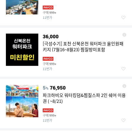
구매
999+
11번가
36,000
[극성수기] 포천 신북온천 워터파크 올인원패
키지 (7월16~8월23) 찜질방미포함
구매
999+
11번가
5
76,950
%
파크하비오 워터킹덤&찜질스파 2인 쉐어 이용
권 ( ~8/21)
구매
999+
11번가