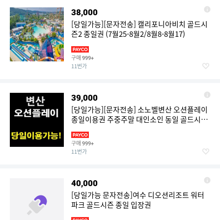
38,000
[당일가능][문자전송] 캘리포니아비치 골드시
즌2 종일권 (7월25-8월2/8월8-8월17)
구매
999+
11번가
39,000
[당일가능][문자전송] 소노벨변산 오션플레이
종일이용권 주중주말 대인소인 동일 골드시즌
2
구매
999+
11번가
40,000
[당일가능 문자전송]여수 디오션리조트 워터
파크 골드시즌 종일 입장권