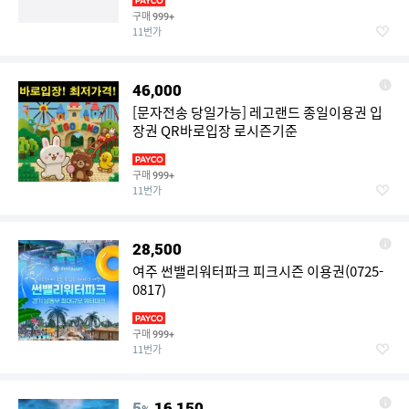
구매
999+
11번가
46,000
[문자전송 당일가능] 레고랜드 종일이용권 입
장권 QR바로입장 로시즌기준
구매
999+
11번가
28,500
여주 썬밸리워터파크 피크시즌 이용권(0725-
0817)
구매
999+
11번가
5
16,150