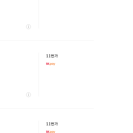
상
세
11번가
상
세
11번가