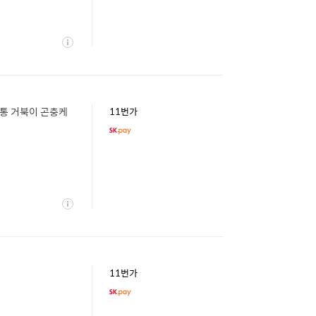
상
세
집통 거북이 곤충케
11번가
상
세
11번가