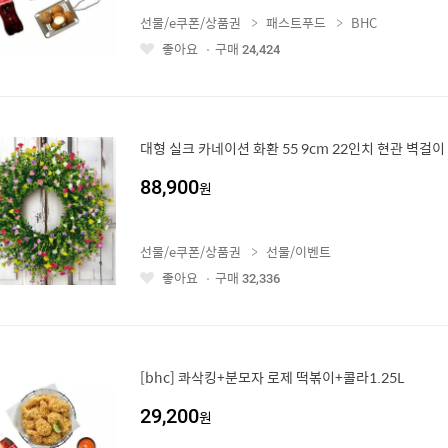
선물/e쿠폰/상품권
패스트푸드
BHC
좋아요
구매
24,424
좋
아
요
대형 실크 카네이션 화환 55 9cm 22인치 현관 벽걸
88,900
원
선물/e쿠폰/상품권
선물/이벤트
좋아요
구매
32,336
좋
아
요
[bhc] 콰삭킹+분모자 로제 떡볶이+콜라1.25L
29,200
원