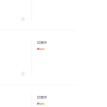
상
세
11번가
상
세
11번가