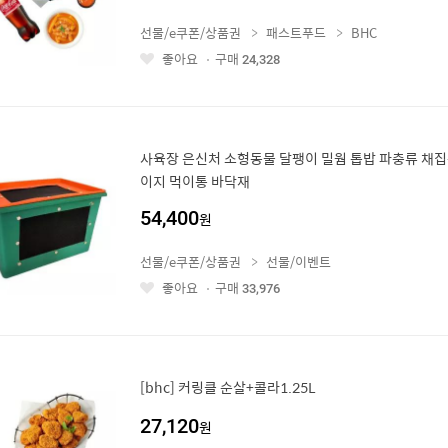
선물/e쿠폰/상품권
패스트푸드
BHC
좋아요
구매
24,328
좋
아
요
사육장 은신처 소형동물 달팽이 밀웜 톱밥 파충류 채
이지 먹이통 바닥재
54,400
원
선물/e쿠폰/상품권
선물/이벤트
좋아요
구매
33,976
좋
아
요
[bhc] 커링클 순살+콜라1.25L
27,120
원