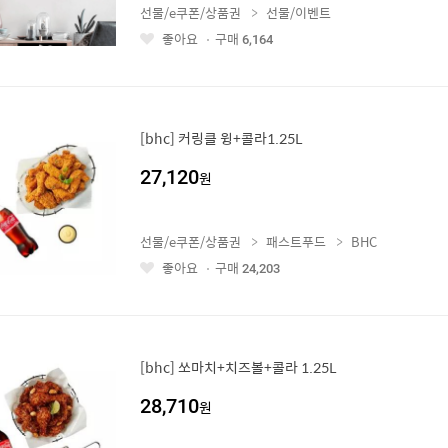
선물/e쿠폰/상품권
선물/이벤트
좋아요
구매
6,164
좋
아
요
[bhc] 커링클 윙+콜라1.25L
27,120
원
선물/e쿠폰/상품권
패스트푸드
BHC
좋아요
구매
24,203
좋
아
요
[bhc] 쏘마치+치즈볼+콜라 1.25L
28,710
원