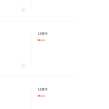
상
세
11번가
상
세
11번가