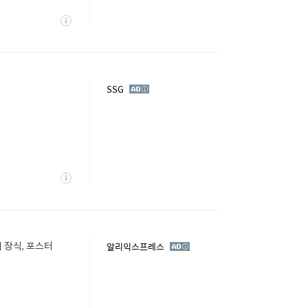
상
세
광
SSG
고
상
세
 장식, 포스터
광
알리익스프레스
고