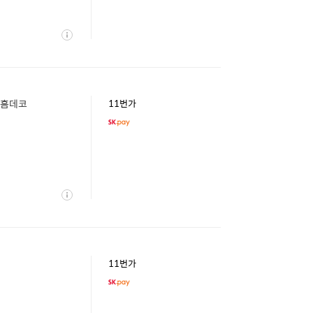
상
세
이 홈데코
11번가
상
세
11번가