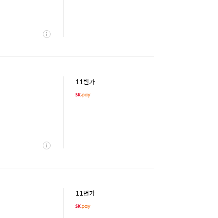
상
세
11번가
상
세
11번가