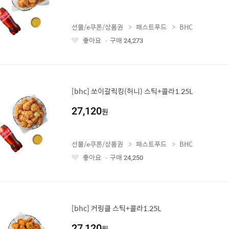
선물/e쿠폰/상품권
패스트푸드
BHC
좋아요
구매
24,273
좋
아
요
[bhc] 쏘이갈릭킹(허니) 스틱+콜라1.25L
27,120
원
선물/e쿠폰/상품권
패스트푸드
BHC
좋아요
구매
24,250
좋
아
요
[bhc] 커링클 스틱+콜라1.25L
27,120
원