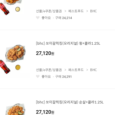
선물/e쿠폰/상품권
패스트푸드
BHC
좋아요
구매
24,214
좋
아
요
[bhc] 쏘이갈릭킹(오리지널) 윙+콜라1.25L
27,120
원
선물/e쿠폰/상품권
패스트푸드
BHC
좋아요
구매
24,291
좋
아
요
[bhc] 쏘이갈릭킹(오리지널) 순살+콜라1.25L
27,120
원