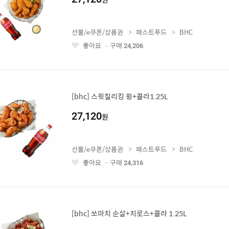
선물/e쿠폰/상품권
패스트푸드
BHC
좋아요
구매
24,206
좋
아
요
[bhc] 스윗칠리킹 윙+콜라1.25L
27,120
원
선물/e쿠폰/상품권
패스트푸드
BHC
좋아요
구매
24,316
좋
아
요
[bhc] 쏘마치 순살+치로스+콜라 1.25L