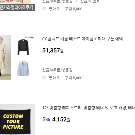
선물/e쿠폰/상품권
선물/이벤트
좋아요
구매
5,000
좋
아
요
CC콜렉트 여름 베스트 아이템 + 최대 쿠폰 혜택
51,357
원
선물/e쿠폰/상품권
좋아요
구매
5,000
좋
아
요
1개 맞춤형 태피스트리, 맞춤형 배너 및 로고 배경, 배너
5
%
4,152
원