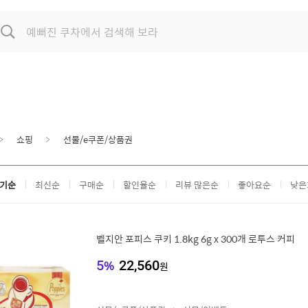
쇼핑
선물/e쿠폰/상품권
기순
최신순
구매순
할인율순
리뷰 많은순
좋아요순
낮은
벨지안 포피스 쿠키 1.8kg 6g x 300개 로투스 커피
5
%
22,560
원