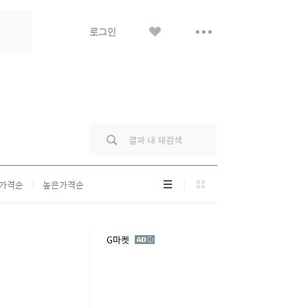
좋
더
로그인
아
보
요
기
리
그
가격순
높은가격순
스
리
트
드
형
형
광
G마켓
고