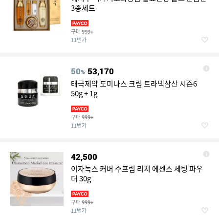
3종세트
구매
999+
11번가
50
53,170
%
태극제약 도미나스 크림 트라넥삼산 시즌6
50g + 1g
구매
999+
11번가
42,500
이자녹스 커버 수프림 리치 에센스 세팅 파우
더 30g
구매
999+
11번가