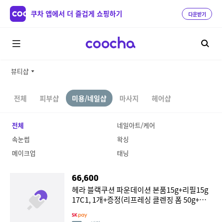
쿠차 앱에서 더 즐겁게 쇼핑하기
다운받기
뷰티샵
전체
피부샵
미용/네일샵
마사지
헤어샵
전체
네일아트/케어
속눈썹
왁싱
메이크업
태닝
66,600
헤라 블랙쿠션 파운데이션 본품15g+리필15g
17C1, 1개+증정(리프레싱 클렌징 폼 50g+컴
피 컨디셔닝 에센스 15ml+스컬프트 립 컨실러
0.4g 각 1개 (총 3개)