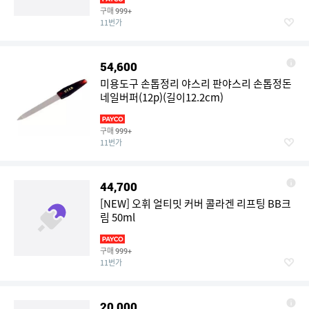
구매
999+
11번가
54,600
미용도구 손톱정리 야스리 판야스리 손톱정돈
네일버퍼(12p)(길이12.2cm)
구매
999+
11번가
44,700
[NEW] 오휘 얼티밋 커버 콜라겐 리프팅 BB크
림 50ml
구매
999+
11번가
20,000