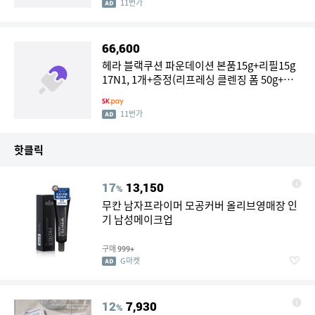
11번가
66,600
헤라 블랙쿠션 파운데이션 본품15g+리필15g
17N1, 1개+증정(리프레싱 클렌징 폼 50g+컴
피 컨디셔닝 에센스 15ml+스컬프트 립 컨실러
0.4g 각 1개 (총 3개)
11번가
핫클릭
17
13,150
%
무칸 남자프라이머 모공커버 올리브영매장 인
기 남성메이크업
구매
999+
G마켓
12
7,930
%