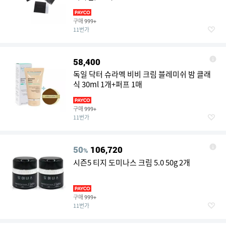
구매
999+
11번가
58,400
독일 닥터 슈라멕 비비 크림 블레미쉬 밤 클래
식 30ml 1개+퍼프 1매
구매
999+
11번가
50
106,720
%
시즌5 티지 도미나스 크림 5.0 50g 2개
구매
999+
11번가