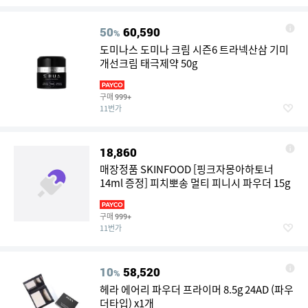
50
60,590
%
도미나스 도미나 크림 시즌6 트라넥산삼 기미
개선크림 태극제약 50g
구매
999+
11번가
18,860
매장정품 SKINFOOD [핑크자몽아하토너
14ml 증정] 피치뽀송 멀티 피니시 파우더 15g
구매
999+
11번가
10
58,520
%
헤라 에어리 파우더 프라이머 8.5g 24AD (파우
더타입) x1개