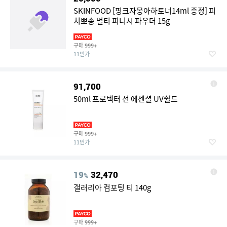
SKINFOOD [핑크자몽아하토너14ml 증정] 피
치뽀송 멀티 피니시 파우더 15g
구매
999+
11번가
91,700
50ml 프로텍터 선 에센셜 UV쉴드
구매
999+
11번가
19
32,470
%
갤러리아 컴포팅 티 140g
구매
999+