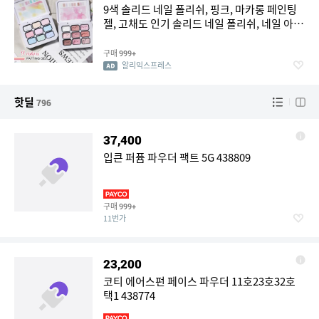
9색 솔리드 네일 폴리쉬, 핑크, 마카롱 페인팅
젤, 고채도 인기 솔리드 네일 폴리쉬, 네일 아트
용
구매
999+
알리익스프레스
핫딜
796
37,400
입큰 퍼퓸 파우더 팩트 5G 438809
구매
999+
11번가
23,200
코티 에어스펀 페이스 파우더 11호23호32호
택1 438774