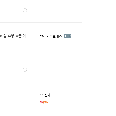
상
세
프레임 수영 고글 여
광
알리익스프레스
고
상
세
11번가