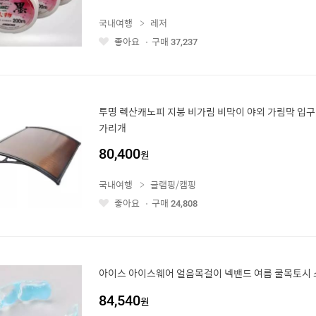
국내여행
레저
좋아요
구매
37,237
좋
아
요
투명 렉산캐노피 지붕 비가림 비막이 야외 가림막 입구
가리개
80,400
원
국내여행
글램핑/캠핑
좋아요
구매
24,808
좋
아
요
아이스 아이스웨어 얼음목걸이 넥밴드 여름 쿨목토시 
84,540
원