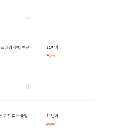
상
세
 프레임 햇빛 넥산
11번가
상
세
스포츠 튜브 쿨링
11번가