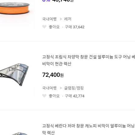
국내여행
레저
좋아요
구매
37,642
좋
아
요
고정식 조립식 차양막 창문 건설 알루미늄 도구 어닝 
비막이 현관 렉산
72,400
원
국내여행
글램핑/캠핑
좋아요
구매
42,774
좋
아
요
고정식 베란다 처마 창문 캐노피 비막이 알루미늄 어닝
막 렉산