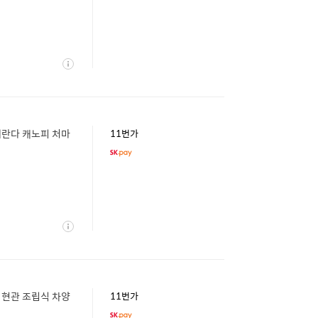
상
세
베란다 캐노피 처마
11번가
상
세
 현관 조립식 차양
11번가