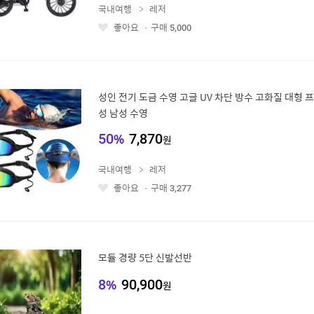
국내여행
레저
좋아요
구매
5,000
좋
아
요
성인 전기 도금 수영 고글 UV 차단 방수 고화질 대형 
성 남성 수영
50
%
7,870
원
국내여행
레저
좋아요
구매
3,277
좋
아
요
모듈 경량 5단 신발선반
8
%
90,900
원