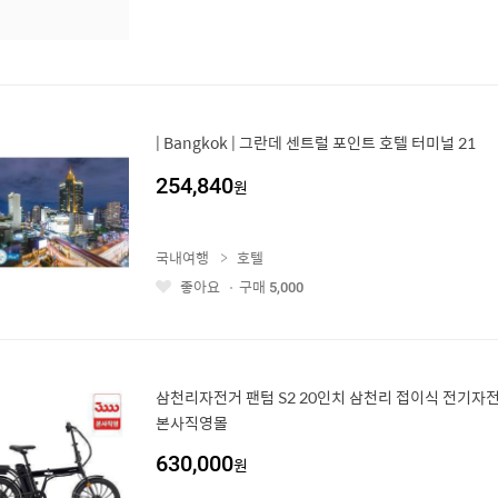
| Bangkok | 그란데 센트럴 포인트 호텔 터미널 21
254,840
원
국내여행
호텔
좋아요
구매
5,000
좋
아
요
삼천리자전거 팬텀 S2 20인치 삼천리 접이식 전기자전거
본사직영몰
630,000
원