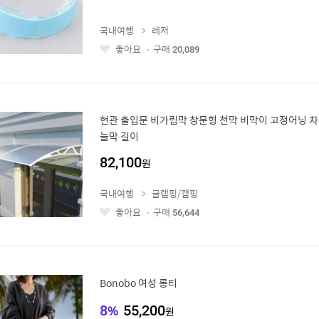
국내여행
레저
좋아요
구매
20,089
좋
아
요
현관 출입문 비가림막 창문형 천막 비막이 고정어닝 
늘막 길이
82,100
원
국내여행
글램핑/캠핑
좋아요
구매
56,644
좋
아
요
Bonobo 여성 롱티
8
%
55,200
원