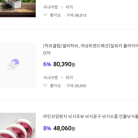
국내여행
레저
좋아요
구매
38,013
좋
아
요
[하프클럽/셀러허브_여성트랜드패션]밀워키 플라이어 (6I
079
6
%
80,390
원
국내여행
레저
좋아요
구매
20,092
좋
아
요
라인꼬임방지 낚시초보 낚시공구 낚시소품 민물낚시
8
%
48,060
원