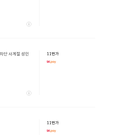
상
세
 차단 사계절 성인
11번가
상
세
11번가