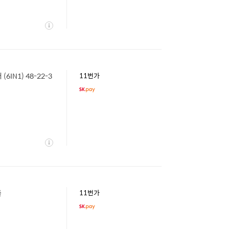
상
세
N1) 48-22-3
11번가
상
세
줄
11번가