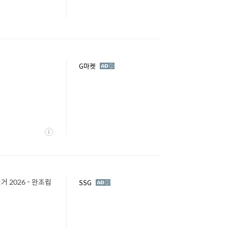
광
G마켓
고
상
세
 2026 - 완조립
광
SSG
고