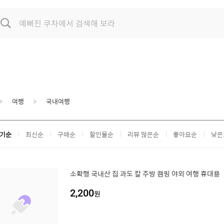
여행
국내여행
기순
최신순
구매순
할인율순
리뷰 많은순
좋아요순
낮은
소확행 국내산 집 과도 칼 주방 캠핑 야외 여행 휴대용
2,200
원