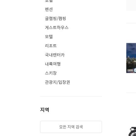
호텔
펜션
글램핑/캠핑
게스트하우스
모텔
리조트
국내렌터카
내륙여행
스키장
관광지/입장권
지역
모든 지역 검색