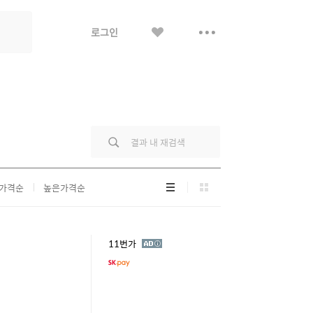
좋
더
로그인
아
보
요
기
리
그
가격순
높은가격순
스
리
트
드
형
형
광
11번가
고