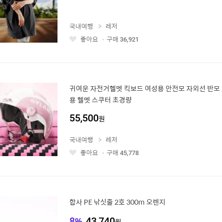
국내여행
레저
좋아요
구매
36,921
좋
아
요
귀여운 자전거헬멧 킥보드 여성용 안전모 자외선 반모
용 헬멧 스쿠터 초경량
55,500
원
국내여행
레저
좋아요
구매
45,778
좋
아
요
합사 PE 낚싯줄 2호 300m 오렌지
8
%
43,740
원