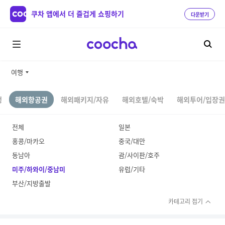
쿠차 앱에서 더 즐겁게 쇼핑하기
다운받기
여행
행
해외항공권
해외패키지/자유
해외호텔/숙박
해외투어/입장권
전체
일본
홍콩/마카오
중국/대만
동남아
괌/사이판/호주
미주/하와이/중남미
유럽/기타
부산/지방출발
카테고리 접기