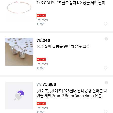
14K GOLD 로즈골드 잠자리2 싱글 체인 팔찌
구매
999+
11번가
75,240
92.5 실버 물방울 원터치 은 귀걸이
구매
999+
11번가
7
75,980
%
[퀸이즈][퀸이즈] 925실버 남녀공용 실버볼 군
번줄 체인 2mm 2.5mm 3mm 4mm 은볼
구매
999+
11번가