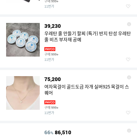
구매
999+
11번가
39,230
우레탄 줄 만들기 팔찌 (특가) 반지 탄성 우레탄
줄 비즈 부자재 공예
구매
999+
11번가
75,200
여자목걸이 골드도금 자개 실버925 목걸이 스
퀘어
구매
999+
11번가
66
86,510
%