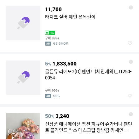
11,700
타치크 실버 체인 은목걸이
구매
999+
GS SHOP
5
1,833,500
%
골든듀 리에또2(D) 펜던트(체인제외)_J1250-
0054
구매
999+
SSG
50
3,240
%
신상품 애니메이션 액션 피규어 슈가버니 펜던
트 블라인드 박스 데스크탑 장난감 키체인 여
름 해변 휴가 시리즈 장식품 선물