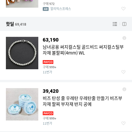
구매
972
알리익스프레스
핫딜
69,418
63,190
남녀공용 써지컬스틸 골드비드 써지컬스틸부
자재 볼팔찌(4mm) WL
구매
999+
11번가
39,420
비즈 탄성 줄 우레탄 우레탄줄 만들기 비즈부
자재 팔찌 부자재 반지 공예
구매
999+
11번가