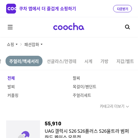
쿠차 앱에서 더 즐겁게 쇼핑하기
다운받기
쇼핑
패션잡화
말
주얼리/액세서리
선글라스/안경테
시계
가방
지갑/벨트
전체
팔찌
발찌
목걸이/팬던트
커플링
주얼리세트
카테고리 더보기
55,910
UAG 갤럭시 S26 S26플러스 S26울트라 범퍼
하드 케이스 모음전