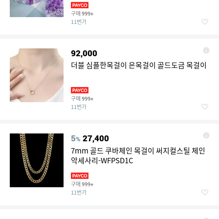
구매
999+
11번가
92,000
더블 심플한목걸이 은목걸이 골드도금 목걸이
구매
999+
11번가
5
27,400
%
7mm 골드 쿠바체인 목걸이 써지컬스틸 체인
악세사리-WFPSD1C
구매
999+
11번가