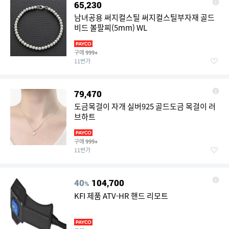
65,230
남녀공용 써지컬스틸 써지컬스틸부자재 골드
비드 볼팔찌(5mm) WL
구매
999+
11번가
79,470
도금목걸이 자개 실버925 골드도금 목걸이 러
브하트
구매
999+
11번가
40
104,700
%
KFI 제품 ATV-HR 핸드 리모트