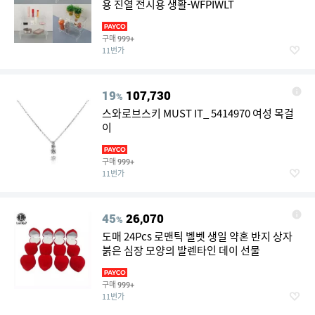
용 진열 전시용 생활-WFPIWLT
구매
999+
11번가
19
107,730
%
스와로브스키 MUST IT_ 5414970 여성 목걸
이
구매
999+
11번가
45
26,070
%
도매 24Pcs 로맨틱 벨벳 생일 약혼 반지 상자
붉은 심장 모양의 발렌타인 데이 선물
구매
999+
11번가