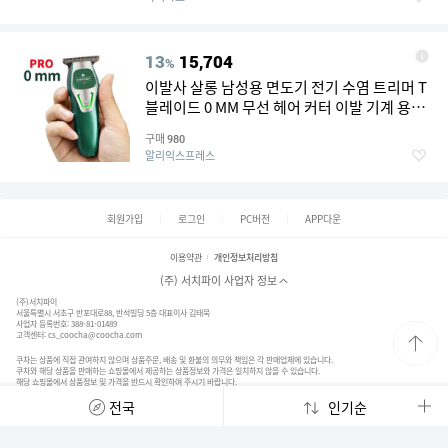
13
15,704
%
이발사 살롱 남성용 면도기 전기 수염 트리머 T
블레이드 0 MM 무선 헤어 커터 이발 기계 용 전
문 헤어 클리퍼
구매
980
알리익스프레스
회원가입
로그인
PC버전
APP다운
이용약관
개인정보처리방침
(주) 서치파이 사업자 정보
(주)서치파이
서울특별시 서초구 반포대로88, 반석빌딩 5층 대표이사 김태묵
사업자 등록번호: 388-81-01489
고객센터:
cs_coocha@coocha.com
쿠차는 상품에 직접 관여하지 않으며 상품주문, 배송 및 환불의 의무와 책임은 각 판매업체에 있습니다.
쿠차와 해당 상품을 판매하는 쇼핑몰에서 제공하는 상품정보와 가격은 일치하지 않을 수 있습니다.
해당 쇼핑몰에서 상품정보 및 가격을 반드시 확인하여 주시기 바랍니다.
© 2020. SearchFy Inc. All Rights Reserved.
전국
인기순