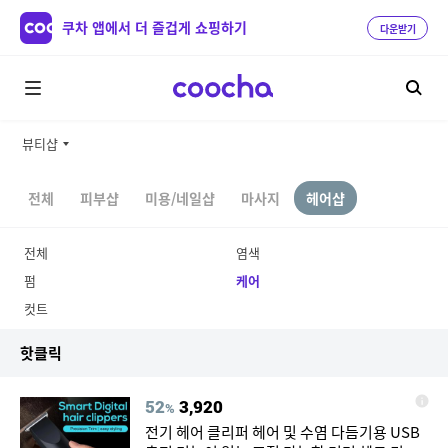
쿠차 앱에서 더 즐겁게 쇼핑하기
다운받기
뷰티샵
전체
피부샵
미용/네일샵
마사지
헤어샵
전체
염색
펌
케어
컷트
핫클릭
52
3,920
%
전기 헤어 클리퍼 헤어 및 수염 다듬기용 USB