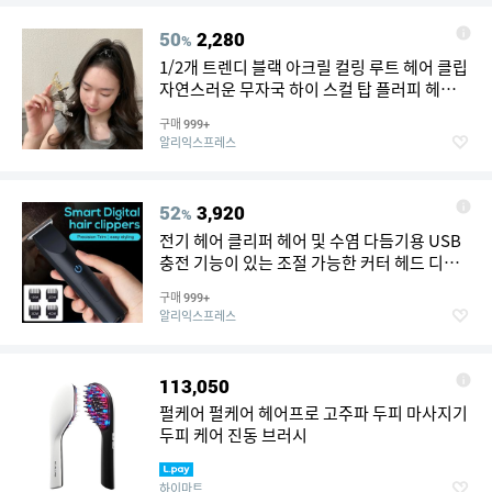
50
2,280
%
1/2개 트렌디 블랙 아크릴 컬링 루트 헤어 클립
자연스러운 무자국 하이 스컬 탑 플러피 헤어
핀 헤어 빗 액세서리 세트
구매
999+
알리익스프레스
52
3,920
%
전기 헤어 클리퍼 헤어 및 수염 다듬기용 USB
충전 기능이 있는 조절 가능한 커터 헤드 디자
인
구매
999+
알리익스프레스
113,050
펄케어 펄케어 헤어프로 고주파 두피 마사지기
두피 케어 진동 브러시
하이마트