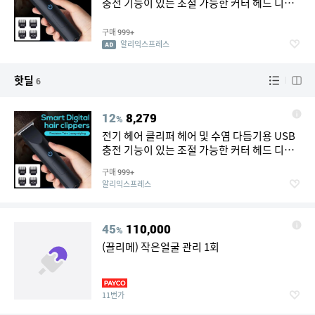
충전 기능이 있는 조절 가능한 커터 헤드 디자
인
구매
999+
알리익스프레스
핫딜
6
12
8,279
%
전기 헤어 클리퍼 헤어 및 수염 다듬기용 USB
충전 기능이 있는 조절 가능한 커터 헤드 디자
인
구매
999+
알리익스프레스
45
110,000
%
(끌리메) 작은얼굴 관리 1회
11번가