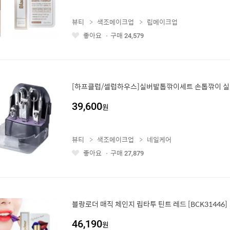
뷰티
색조메이크업
립메이크업
좋아요
구매
24,579
좋
아
요
[하프클럽/셀럽하우스]실버발톱깎이세트 손톱깎이 실버
39,600
원
뷰티
색조메이크업
네일케어
좋아요
구매
27,879
좋
아
요
블랑로더 매직 체인지 립타투 틴트 레드 [BCK31446]
46,190
원