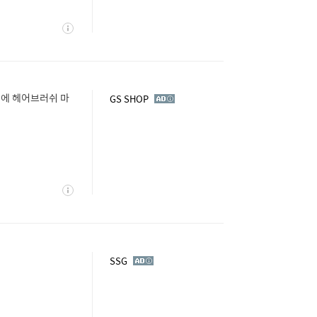
상
세
시에 헤어브러쉬 마
광
GS SHOP
고
상
세
광
SSG
고