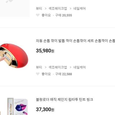
뷰티
색조메이크업
네일케어
좋아요
구매
20,555
좋
아
요
자동 손톱 깎이 발톱 깍이 손톱깎이 세트 손톱깍이 손
35,980
원
뷰티
색조메이크업
네일케어
좋아요
구매
22,588
좋
아
요
블랑로더 매직 체인지 립타투 틴트 핑크
37,300
원