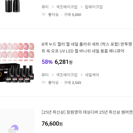
뷰티
색조메이크업
립메이크업
좋아요
구매
5,000
좋
아
요
8개 누드 젤리 젤 네일 폴리쉬 세트 (박스 포함) 반투
트 쏙 오프 UV LED 젤 바니쉬 네일 용품 매니큐어
58
%
6,281
원
뷰티
색조메이크업
네일케어
좋아요
구매
3,545
좋
아
요
[25년 최신상] 장원영의 데싱디바 25년 최신상 썸머캔
76,600
원