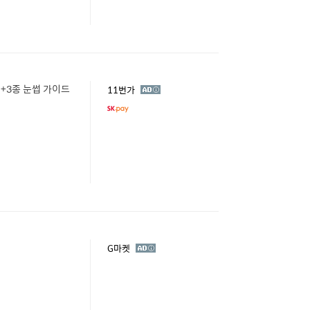
+3종 눈썹 가이드
광
11번가
고
광
G마켓
고