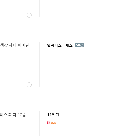
상
세
명 색상 세미 퍼머넌
광
알리익스프레스
고
상
세
버스 페디 10종
11번가