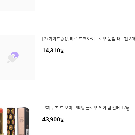
[3+가이드증정]리르 포크 아이브로우 눈썹 타투펜 3개
14,310
원
구찌 루즈 드 보떼 브리앙 글로우 케어 립 컬러 1.8g
43,900
원