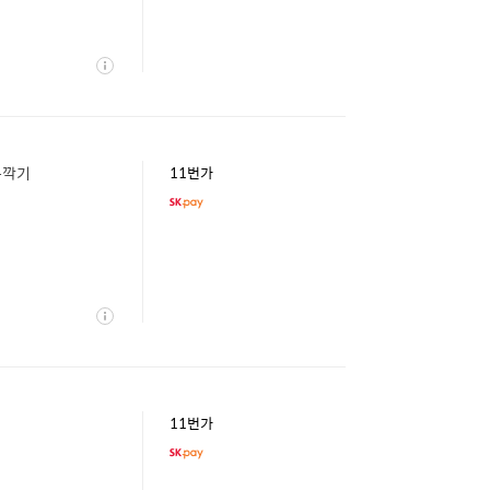
상
세
톱깍기
11번가
상
세
11번가