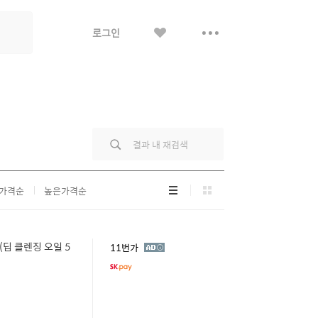
좋
더
로그인
아
보
요
기
리
그
가격순
높은가격순
스
리
트
드
형
형
(딥 클렌징 오일 5
광
11번가
고