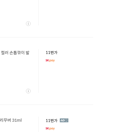
상
세
 컬러 손톱깎이 발
11번가
상
세
 리무버 31ml
광
11번가
고