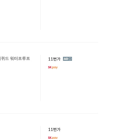
 리퀴드 워터프루프
광
11번가
고
11번가