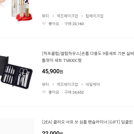
뷰티
색조메이크업
립메이크업
좋아요
구매
23,160
좋
아
요
[하프클럽/셀럽하우스]손톱 다용도 9종세트 기본 실버
톱깎이 세트 TS800C형
45,900
원
뷰티
색조메이크업
네일케어
좋아요
구매
24,652
좋
아
요
[2EA] 클리오 샤프 쏘 심플 펜슬라이너 [GIFT] 딥클린
22,000
원