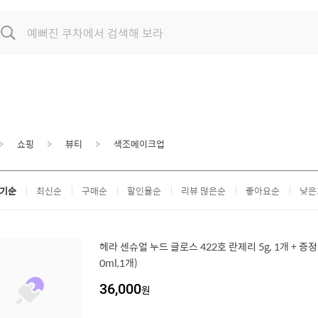
쇼핑
뷰티
색조메이크업
기순
최신순
구매순
할인율순
리뷰 많은순
좋아요순
낮은
헤라 센슈얼 누드 글로스 422호 란제리 5g, 1개 + 증정
0ml,1개)
36,000
원