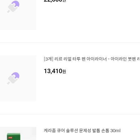
[3개] 리르 리얼 타투 펜 아이라이너 - 아이라인 붓펜
13,410
원
케라좀 큐어 솔루션 문제성 발톱 손톱 30ml