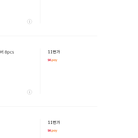
상
세
 8pcs
11번가
상
세
11번가