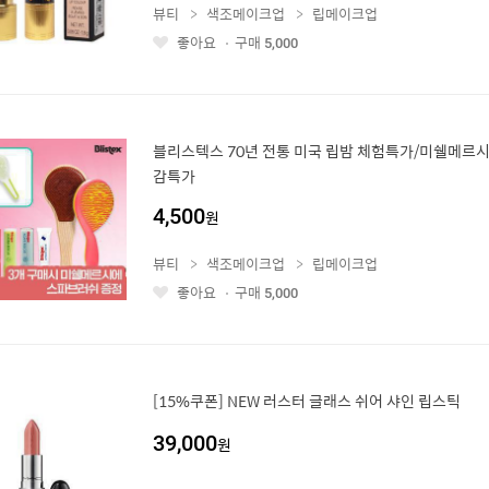
뷰티
색조메이크업
립메이크업
좋아요
구매
5,000
좋
아
요
블리스텍스 70년 전통 미국 립밤 체험특가/미쉘메르
감특가
4,500
원
뷰티
색조메이크업
립메이크업
좋아요
구매
5,000
좋
아
요
[15%쿠폰] NEW 러스터 글래스 쉬어 샤인 립스틱
39,000
원