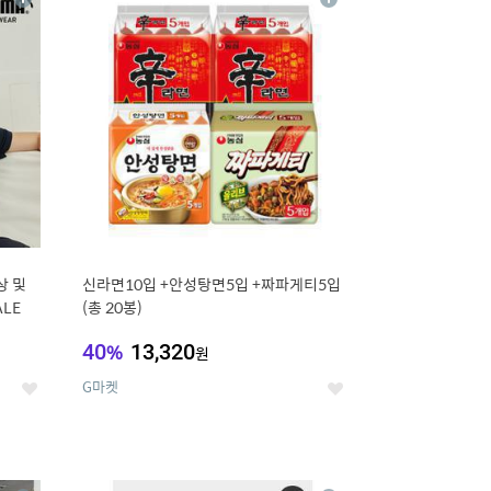
상
상
세
세
상 및
신라면10입 +안성탕면5입 +짜파게티5입
ALE
(총 20봉)
40
%
13,320
원
G마켓
좋
좋
아
아
요
요
12