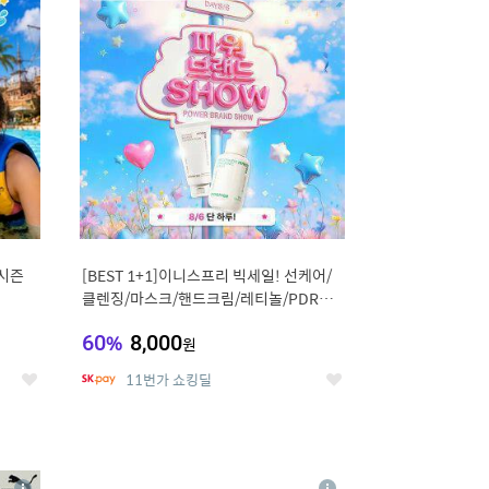
세
세
시즌
[BEST 1+1]이니스프리 빅세일! 선케어/
클렌징/마스크/핸드크림/레티놀/PDRN/
비타C/그린
60
%
8,000
원
11번가 쇼킹딜
좋
좋
아
아
요
요
8