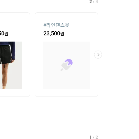
2
/
4
#
라인댄스옷
#
대나무돗자리
50
원
23,500
원
18
%
41,620
1
/
2