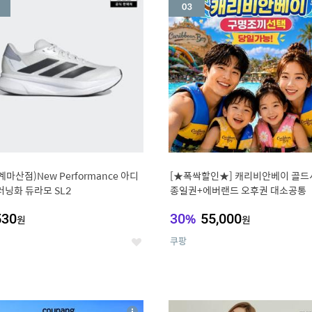
세
계마산점)New Performance 아디
[★폭싹할인★] 캐리비안베이 골드
러닝화 듀라모 SL2
종일권+에버랜드 오후권 대소공통
530
30
%
55,000
원
원
쿠팡
좋
아
요
7