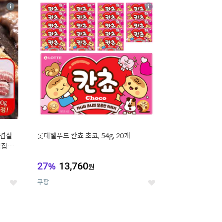
16
상
상
세
세
삼겹살
롯데웰푸드 칸쵸 초코, 54g, 20개
벌집삼
27
%
13,760
원
쿠팡
좋
좋
아
아
요
요