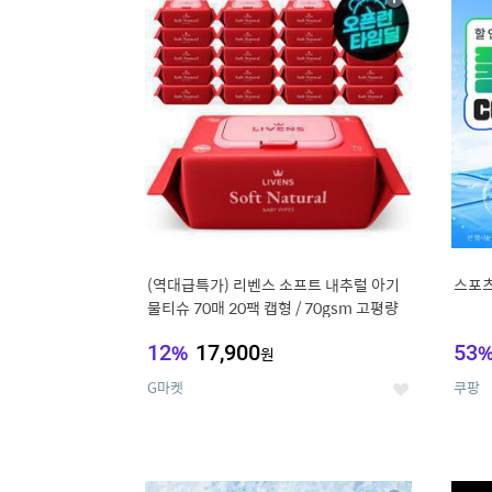
상
세
(역대급특가) 리벤스 소프트 내추럴 아기
스포츠
물티슈 70매 20팩 캡형 / 70gsm 고평량
12
%
17,900
53
원
G마켓
쿠팡
좋
아
요
9
1