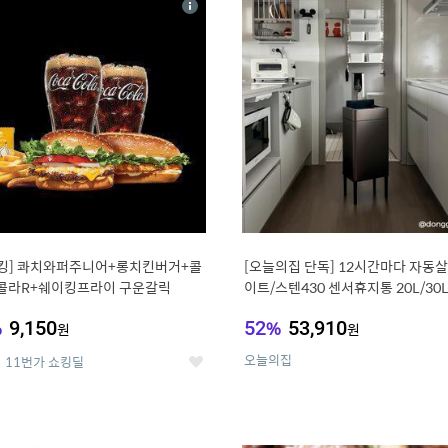
상
세
킹] 콰치와퍼주니어+롱치킨버거+콜
[오늘의집 단독] 12시간마다 자동살
콜라R+쉐이킹프라이 구운갈릭
이트/스텐430 센서휴지통 20L/30
%
9,150
52
%
53,910
원
원
오늘의집
11번가 쇼킹딜
좋
아
요