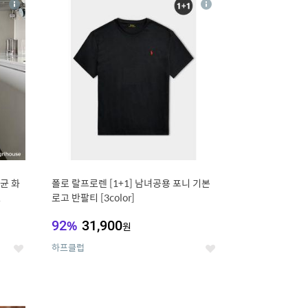
상
상
세
세
균 화
폴로 랄프로렌 [1+1] 남녀공용 포니 기본
L
로고 반팔티 [3color]
92
%
31,900
원
하프클럽
좋
좋
아
아
요
요