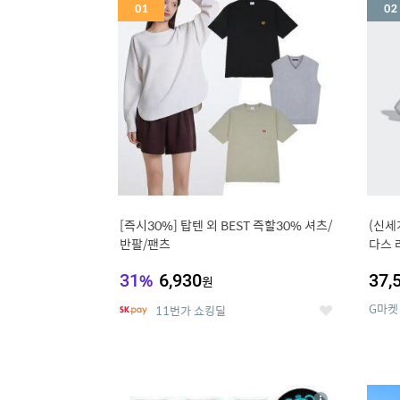
세
[즉시30%] 탑텐 외 BEST 즉할30% 셔츠/
(신세
반팔/팬츠
다스 
31
%
6,930
37,
원
G마켓
11번가 쇼킹딜
좋
아
요
5
6