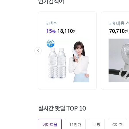
인기검색어
기
#
생수
#
휴대용 
10
원
15
%
18,110
원
70,710
원
실시간 핫딜 TOP 10
이마트몰
11번가
쿠팡
G마켓