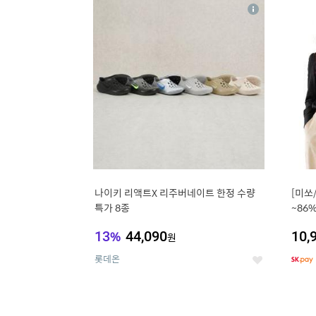
13
1
상
세
나이키 리액트X 리주버네이트 한정 수량
[미쏘
특가 8종
~86
블라
13
%
44,090
10,
원
롯데온
좋
아
요