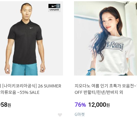
8
19
상
세
 [나이키코리아공식] 26 SUMMER
지오다노 여름 인기 초특가 모음전~
 의류모음 ~55% SALE
OFF 반팔티/린넨/반바지 외
958
76
%
12,000
원
원
G마켓
좋
아
요