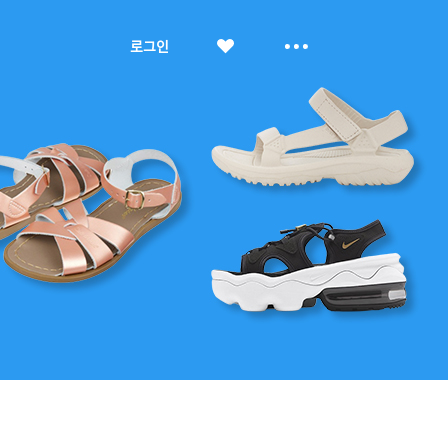
좋
더
로그인
아
보
요
기