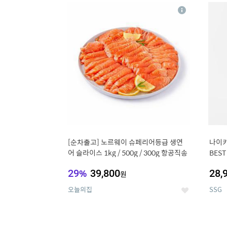
17
1
상
세
[순차출고] 노르웨이 슈페리어등급 생연
나이키
어 슬라이스 1kg / 500g / 300g 항공직송
BEST
29
%
39,800
28,
원
오늘의집
SSG
좋
아
요