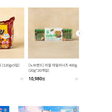
(120gx5입)
[노브랜드] 리얼 데일리너츠 400g
시원한 동치미 냉면육수
(20g*20개입)
10,980
원
1,280
원
좋
좋
아
아
요
요
4
상
상