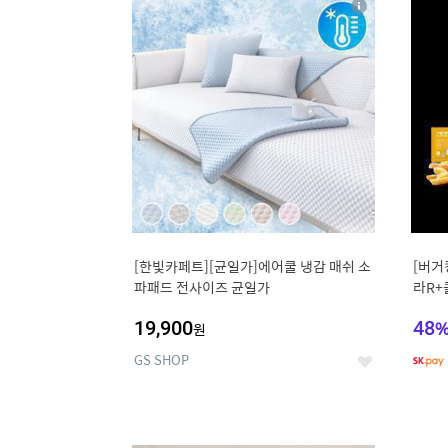
상
세
[한빛카페트][균일가]에어쿨 냉감 매쉬 소
[버거
파패드 전사이즈 균일가
라R+
19,900
48
원
GS SHOP
좋
아
요