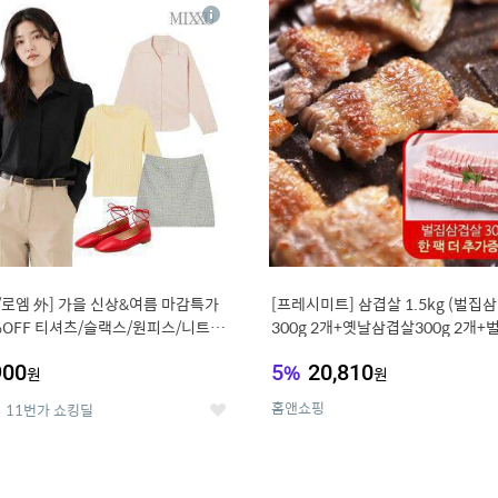
4
15
상
세
/로엠 外] 가을 신상&여름 마감특가
[프레시미트] 삼겹살 1.5kg (벌집
%OFF 티셔츠/슬랙스/원피스/니트/
300g 2개+옛날삼겹살300g 2개+
우스
겹살300g한팩 추가증정)
900
5
%
20,810
원
원
홈앤쇼핑
11번가 쇼킹딜
좋
아
요