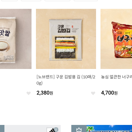
[노브랜드] 구운 김밥용 김 (10매/2
농심 얼큰한 너구리 
0g)
2,380
원
4,700
원
좋
좋
아
아
요
요
3
상