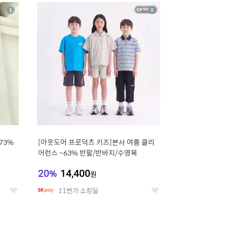
20
상
상
세
세
73%
[아웃도어 프로덕츠 키즈]본사 여름 클리
어런스 ~63% 반팔/반바지/수영복
20
%
14,400
원
11번가 쇼킹딜
좋
좋
아
아
요
요