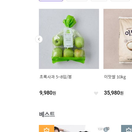
스피 깔라마리 300g
초록사과 5~8입/봉
이맛쌀 10kg
84
원
9,980
원
35,980
원
좋
좋
아
아
요
요
베스트
1
2
상