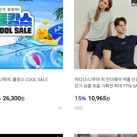
상
세
/레저, 풀캉스 COOL SALE
아디다스/푸마 외 언더웨어 여름 신
인기 상품 모음 기획전 최대 77% S
%
26,300
15
%
10,965
원
원
SSG
좋
아
요
0
11