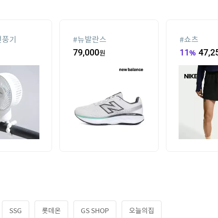
선풍기
#
뉴발란스
#
쇼츠
79,000
원
11
%
47,2
SSG
롯데온
GS SHOP
오늘의집