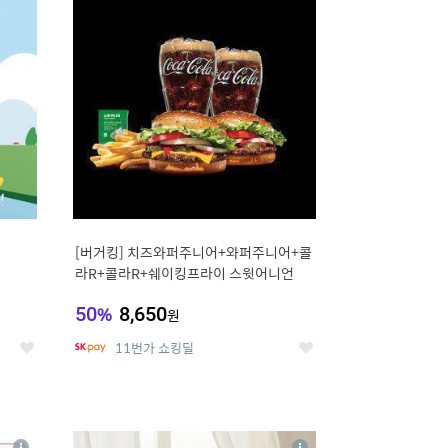
세
세
[버거킹] 치즈와퍼주니어+와퍼주니어+콜
라R+콜라R+쉐이킹프라이 스윗어니언
50
%
8,650
원
11번가 쇼킹딜
좋
좋
아
아
요
요
8