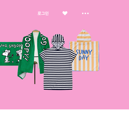
좋
더
로그인
아
보
요
기