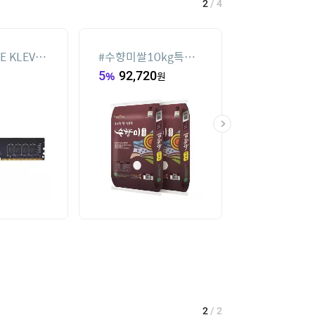
2
/
4
E KLEVV
#
수향미쌀10kg특등
#
휴대용 무선 
0 CL22
급
풍기 FA JE UL
5
%
92,720
원
20
%
59,900
6GB)
2
/
2