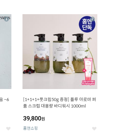
16
상
상
세
세
 ~6
[1+1+1+풋크림50g 증정] 플루 아로마 퍼
퓸 스크럽 대용량 바디워시 1000ml
39,800
원
홈앤쇼핑
좋
좋
아
아