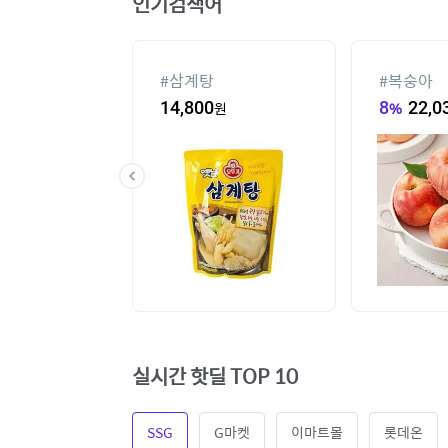
인기검색어
슈
#
삼계탕
#
복숭아
80
원
14,800
원
8
%
22,0
실시간 핫딜 TOP 10
SSG
G마켓
이마트몰
롯데온