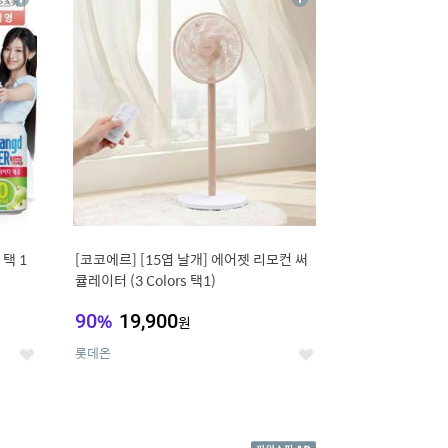
상
상
세
세
택 1
[코코에르] [15엽 날개] 에어젯 리모컨 써
큘레이터 (3 Colors 택1)
90
%
19,900
원
롯데온
좋
좋
아
아
요
요