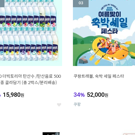
세
20 더빅토리아 탄산수 /탄산음료 500
쿠팡트래블, 숙박 세일 페스타
21종 골라담기 (총 2박스/분리배송)
%
15,980
34
%
52,000
원
원
쿠팡
좋
아
요
7