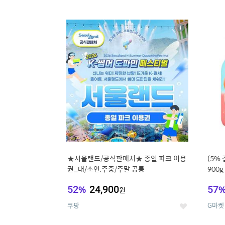
9
1
상
세
★서울랜드/공식판매처★ 종일 파크 이용
(5%
권_대/소인,주중/주말 공통
900
52
%
24,900
57
원
쿠팡
G마켓
좋
아
요