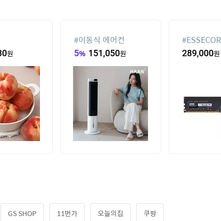
#
이동식 에어컨
#
ESSECOR
DDR4-320
30
원
5
%
151,050
원
289,000
원
파인인포 (1
GS SHOP
11번가
오늘의집
쿠팡