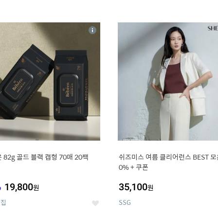
4
15
상
세
 82g 골드 블랙 캡형 70매 20팩
쉬즈미스 여름 클리어런스 BEST 모음
0% + 쿠폰
%
19,800
35,100
원
원
의집
SSG
좋
아