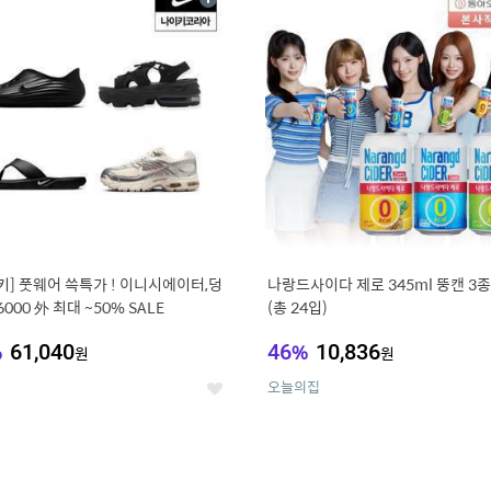
상
세
키] 풋웨어 쓱특가 ! 이니시에이터,덩
나랑드사이다 제로 345ml 뚱캔 3종 
6000 外 최대 ~50% SALE
(총 24입)
%
61,040
46
%
10,836
원
원
오늘의집
좋
아
요