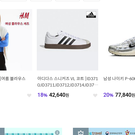
성]여름 블라우스
아디다스 스니커즈 VL 코트 [ID371
남성 나이키 P-600
0,ID3711,ID3712,ID3714,ID371
5,KH9489]
18
%
42,640
원
20
%
77,840
좋
좋
아
아
요
요
3
상