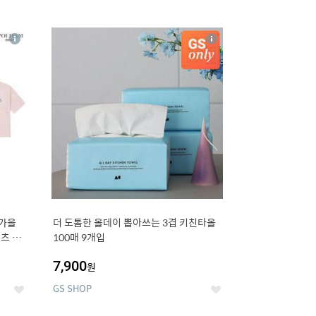
12
상
상
세
세
 가을
더 도톰한 올데이 뽑아쓰는 3겹 키친타올
츠 외
100매 9개입
7,900
원
GS SHOP
좋
좋
아
아
요
요