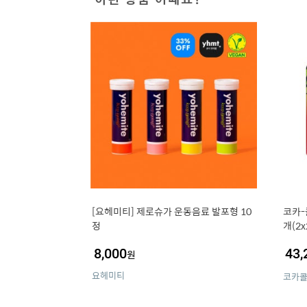
[요헤미티] 제로슈가 운동음료 발포형 10
코카-
정
개(2
커 (
8,000
43,
원
요헤미티
코카