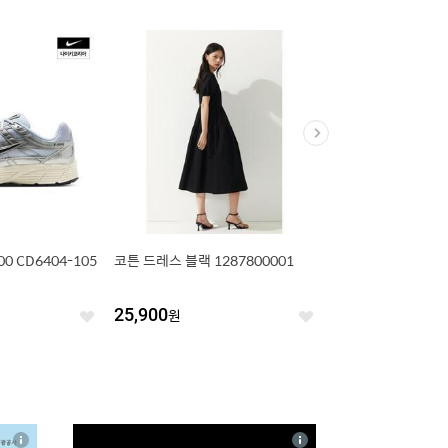
0 CD6404-105
코튼 드레스 블랙 1287800001
나이키 남성 나이키 페가
1873-702
원
25,900
원
41
%
100,555
원
좋
좋
아
아
요
요
4
상
상