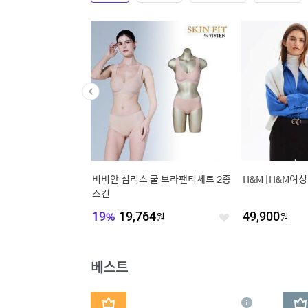
6년 SS 남성 라운드니
비비안 심리스 쿨 브라팬티세트 2종
H&M [H&M여
 일상룩 출근룩 균일가
스킨
915
원
19
%
19,764
원
49,900
원
좋
좋
아
아
요
요
베스트
1
2
상