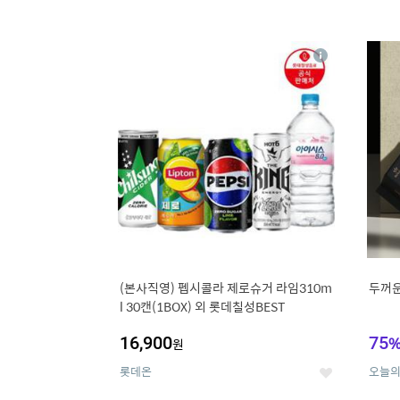
13
1
상
세
(본사직영) 펩시콜라 제로슈거 라임310m
두꺼운
l 30캔(1BOX) 외 롯데칠성BEST
16,900
75
원
롯데온
오늘
좋
아