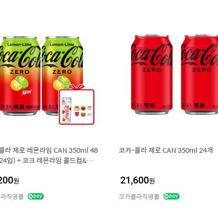
콜라 제로 레몬라임 CAN 350ml 48
코카-콜라 제로 CAN 350ml 24개
x24입) + 코크 레몬라임 콜드컵&스티
옵션선택)
200
21,600
원
원
콜라직영몰
코카콜라직영몰