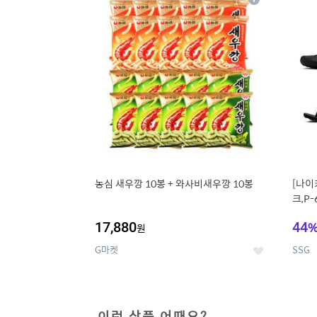
상
세
농심 새우깡 10봉 + 와사비새우깡 10봉
[나이
크,P-
17,880
44
원
G마켓
SSG
좋
아
요
이런 상품 어때요?