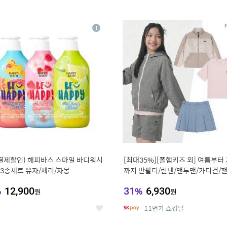
0
11
상
세
 결제할인) 해피바스 스마일 바디워시
[최대35%][폴햄키즈 외] 여름부터
g 3종세트 유자/체리/자몽
까지 반팔티/린넨/맨투맨/가디건/팬
100종
%
12,900
31
%
6,930
원
원
11번가 쇼킹딜
좋
아
요