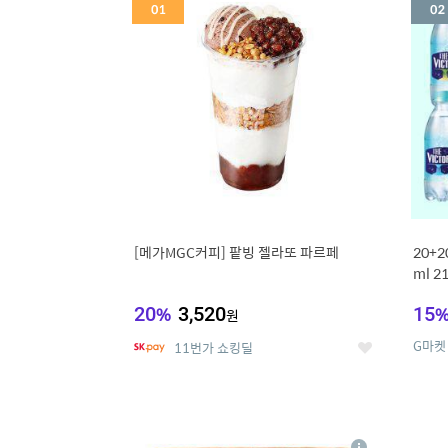
세
[메가MGC커피] 팥빙 젤라또 파르페
20+
ml 
20
%
3,520
15
원
G마켓
11번가 쇼킹딜
좋
아
요
5
6